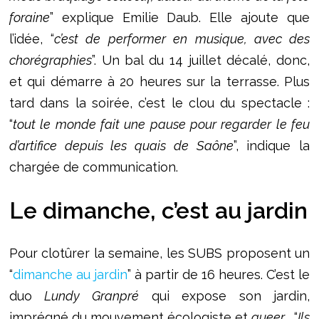
foraine
” explique Emilie Daub. Elle ajoute que
l’idée, “
c’est de performer en musique, avec des
chorégraphies
”. Un bal du 14 juillet décalé, donc,
et qui démarre à 20 heures sur la terrasse. Plus
tard dans la soirée, c’est le clou du spectacle :
“
tout le monde fait une pause pour regarder le feu
d’artifice depuis les quais de Saône
”, indique la
chargée de communication.
Le dimanche, c’est au jardin
Pour clotûrer la semaine, les SUBS proposent un
“
dimanche au jardin
” à partir de 16 heures. C’est le
duo
Lundy Granpré
qui expose son jardin,
imprégné du mouvement écologiste et
queer
. “
Ils