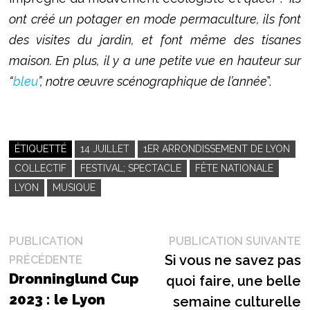
ont créé un potager en mode permaculture, ils font
des visites du jardin, et font même des tisanes
maison. En plus, il y a une petite vue en hauteur sur
“
bleu
”, notre œuvre scénographique de l’année
”.
ÉTIQUETTÉ
14 JUILLET
1ER ARRONDISSEMENT DE LYON
COLLECTIF
FESTIVAL; SPECTACLE
FÊTE NATIONALE
LYON
MUSIQUE
Navigation
P
PUBLICATION
PUBLICATION SUIVANTE
Publication
s
Si vous ne savez pas
PRÉCÉDENTE
de
précédente :
Dronninglund Cup
quoi faire, une belle
l’article
2023 : le Lyon
semaine culturelle