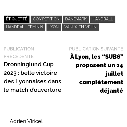
ÉTIQUETTÉ
COMPÉTITION
DANEMARK
HANDBALL
HANDBALL FEMININ
LYON
VAULX-EN-VELIN
Navigation
P
PUBLICATION
PUBLICATION SUIVANTE
Publication
s
À Lyon, les “SUBS”
PRÉCÉDENTE
de
précédente :
Dronninglund Cup
proposent un 14
l’article
2023 : belle victoire
juillet
des Lyonnaises dans
complètement
le match d’ouverture
déjanté
Adrien Viricel