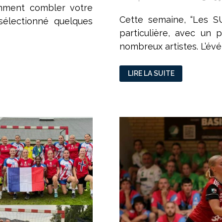
omment combler votre
Cette semaine, “Les SU
électionné quelques
particulière, avec un
nombreux artistes. L’é
À
LIRE LA SUITE
LYON,
LES
“SUBS”
PROPOSENT
UN
14
JUILLET
COMPLÈTEMENT
DÉJANTÉ