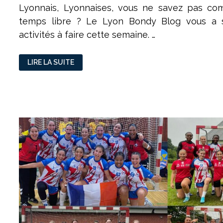
Lyonnais, Lyonnaises, vous ne savez pas c
temps libre ? Le Lyon Bondy Blog vous a s
activités à faire cette semaine. …
SI
LIRE LA SUITE
VOUS
NE
SAVEZ
PAS
QUOI
FAIRE,
UNE
BELLE
SEMAINE
CULTURELLE
VOUS
ATTEND