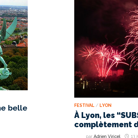
VIES
?
FESTIVAL
/
LYON
ne belle
À Lyon, les “SUB
complètement d
par
Adrien Viricel
13 