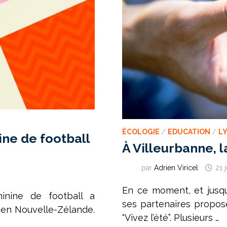
ÉCOLOGIE
/
EDUCATION
/
L
ne de football
À Villeurbanne, l
par
Adrien Viricel
21 
En ce moment, et jusqu
inine de football a
ses partenaires propos
t en Nouvelle-Zélande.
“Vivez l’été”. Plusieurs …