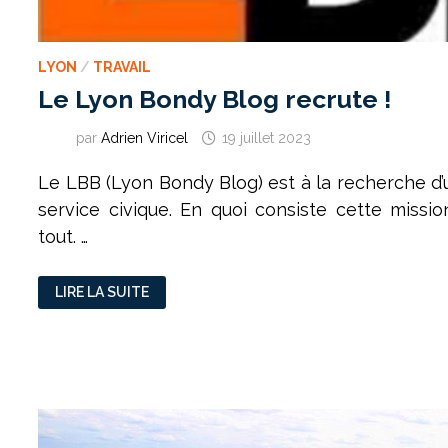
LYON
/
TRAVAIL
Le Lyon Bondy Blog recrute !
par
Adrien Viricel
19 juillet 2023
Le LBB (Lyon Bondy Blog) est à la recherche d
service civique. En quoi consiste cette missi
tout. …
LE
LIRE LA SUITE
LYON
BONDY
BLOG
RECRUTE
!