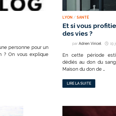
LYON
/
SANTÉ
Et si vous profit
des vies ?
par
Adrien Viricel
19 
’une personne pour un
on ? On vous explique
En cette période esti
dédiés au don du sang
Maison du don de …
ET
LIRE LA SUITE
SI
VOUS
PROFITIEZ
DE
VOS
VACANCES…
POUR
SAUVER
DES