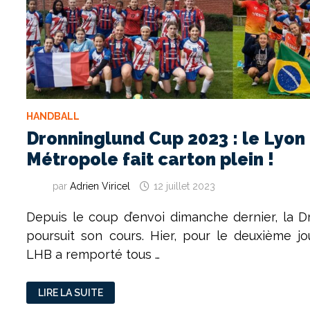
HANDBALL
Dronninglund Cup 2023 : le Lyon
Métropole fait carton plein !
par
Adrien Viricel
12 juillet 2023
Depuis le coup d’envoi dimanche dernier, la 
poursuit son cours. Hier, pour le deuxième jo
LHB a remporté tous …
DRONNINGLUND
LIRE LA SUITE
CUP
2023