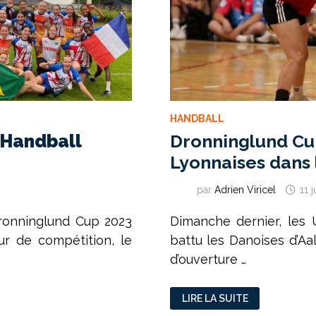
HANDBALL
 Handball
Dronninglund Cup
Lyonnaises dans 
par
Adrien Viricel
11 
Dronninglund Cup 2023
Dimanche dernier, les
ur de compétition, le
battu les Danoises d’Aal
d’ouverture …
DRONNINGLUND
LIRE LA SUITE
CUP
2023