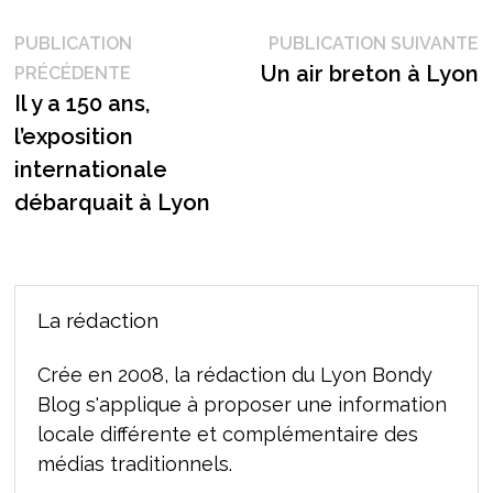
Navigation
P
PUBLICATION
PUBLICATION SUIVANTE
Publication
s
Un air breton à Lyon
PRÉCÉDENTE
de
précédente :
Il y a 150 ans,
l’article
l’exposition
internationale
débarquait à Lyon
La rédaction
Crée en 2008, la rédaction du Lyon Bondy
Blog s'applique à proposer une information
locale différente et complémentaire des
médias traditionnels.