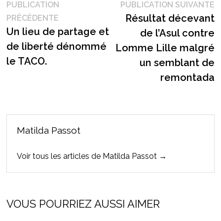
Navigation
P
PUBLICATION
PUBLICATION SUIVANTE
Publication
s
Résultat décevant
PRÉCÉDENTE
de
précédente :
Un lieu de partage et
de l’Asul contre
l’article
de liberté dénommé
Lomme Lille malgré
le TACO.
un semblant de
remontada
Matilda Passot
Voir tous les articles de Matilda Passot →
VOUS POURRIEZ AUSSI AIMER