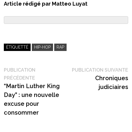
Article rédigé par Matteo Luyat
ÉTIQUETTÉ
HIP-HOP
RAP
Navigation
P
PUBLICATION
PUBLICATION SUIVANTE
Publication
s
Chroniques
PRÉCÉDENTE
de
précédente :
“Martin Luther King
judiciaires
l’article
Day” : une nouvelle
excuse pour
consommer