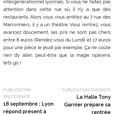
intergénérationnel lyonnais. Si vous ne faites pas
attention dans cette rue où il n’y a que des
restaurants. Alors vous vous arrêtez au 7 rue des
Marronniers, il y a un théâtre. Vous rentrez, vous
avancez doucement, les prix ne sont pas chers
entre 8 euros (Rendez-vous du Lundi) et 17 euros
pour une pièce le jeudi par exemple. Ça ne coûte
rien d’y aller, peut-être que la magie opérera,
let’s go !
Navigation
P
PUBLICATION
PUBLICATION SUIVANTE
Publication
s
La Halle Tony
PRÉCÉDENTE
de
précédente :
18 septembre : Lyon
Garnier prépare sa
l’article
répond présent à
rentrée