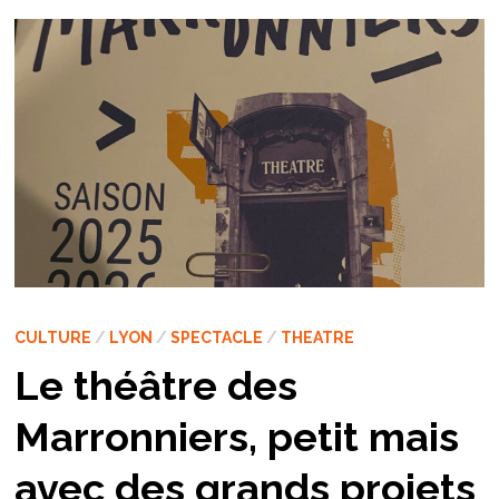
CULTURE
/
LYON
/
SPECTACLE
/
THEATRE
Le théâtre des
Marronniers, petit mais
avec des grands projets