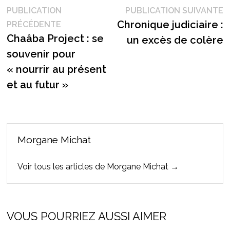
Navigation
P
PUBLICATION
PUBLICATION SUIVANTE
Publication
s
Chronique judiciaire :
PRÉCÉDENTE
de
précédente :
Chaâba Project : se
un excès de colère
l’article
souvenir pour
« nourrir au présent
et au futur »
Morgane Michat
Voir tous les articles de Morgane Michat →
VOUS POURRIEZ AUSSI AIMER