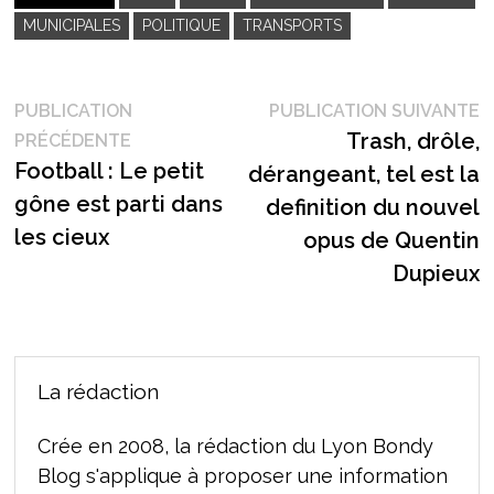
MUNICIPALES
POLITIQUE
TRANSPORTS
Navigation
P
PUBLICATION
PUBLICATION SUIVANTE
Publication
s
Trash, drôle,
PRÉCÉDENTE
de
précédente :
Football : Le petit
dérangeant, tel est la
l’article
gône est parti dans
definition du nouvel
les cieux
opus de Quentin
Dupieux
La rédaction
Crée en 2008, la rédaction du Lyon Bondy
Blog s'applique à proposer une information