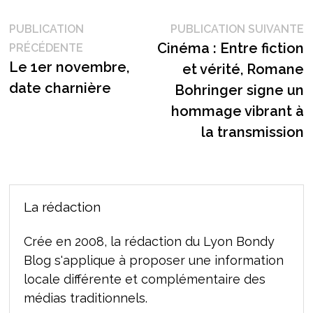
Navigation
P
PUBLICATION
PUBLICATION SUIVANTE
Publication
s
Cinéma : Entre fiction
PRÉCÉDENTE
de
précédente :
Le 1er novembre,
et vérité, Romane
l’article
date charnière
Bohringer signe un
hommage vibrant à
la transmission
La rédaction
Crée en 2008, la rédaction du Lyon Bondy
Blog s'applique à proposer une information
locale différente et complémentaire des
médias traditionnels.