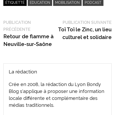
ÉTIQUETTÉ
EDUCATION
MOBILISATION
PODCAST
Navigation
P
PUBLICATION
PUBLICATION SUIVANTE
Publication
s
Toï Toï le Zinc, un lieu
PRÉCÉDENTE
de
précédente :
Retour de flamme à
culturel et solidaire
l’article
Neuville-sur-Saône
La rédaction
Crée en 2008, la rédaction du Lyon Bondy
Blog s'applique à proposer une information
locale différente et complémentaire des
médias traditionnels.