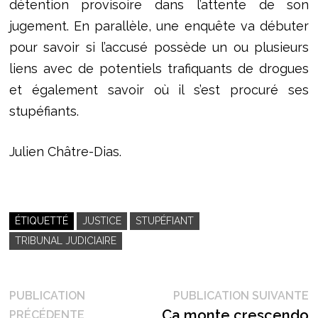
détention provisoire dans l’attente de son
jugement. En parallèle, une enquête va débuter
pour savoir si l’accusé possède un ou plusieurs
liens avec de potentiels trafiquants de drogues
et également savoir où il s’est procuré ses
stupéfiants.
Julien Châtre-Dias.
ÉTIQUETTÉ
JUSTICE
STUPÉFIANT
TRIBUNAL JUDICIAIRE
Navigation
P
PUBLICATION
PUBLICATION SUIVANTE
Publication
s
Ça monte crescendo
PRÉCÉDENTE