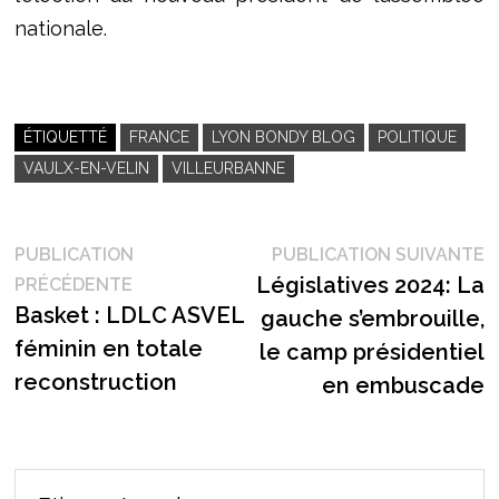
nationale.
ÉTIQUETTÉ
FRANCE
LYON BONDY BLOG
POLITIQUE
VAULX-EN-VELIN
VILLEURBANNE
Navigation
P
PUBLICATION
PUBLICATION SUIVANTE
Publication
s
Législatives 2024: La
PRÉCÉDENTE
de
précédente :
Basket : LDLC ASVEL
gauche s’embrouille,
l’article
féminin en totale
le camp présidentiel
reconstruction
en embuscade