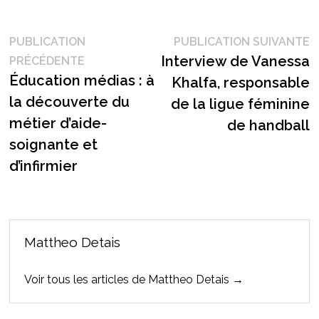
Navigation
P
PUBLICATION
PUBLICATION SUIVANTE
Publication
s
Interview de Vanessa
PRÉCÉDENTE
de
précédente :
Éducation médias : à
Khalfa, responsable
l’article
la découverte du
de la ligue féminine
métier d’aide-
de handball
soignante et
d’infirmier
Mattheo Detais
Voir tous les articles de Mattheo Detais →