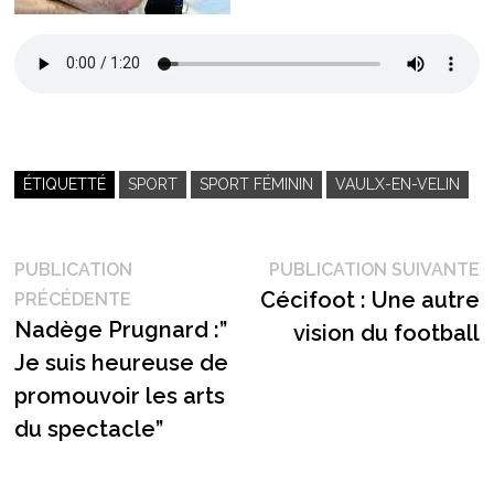
ÉTIQUETTÉ
SPORT
SPORT FÉMININ
VAULX-EN-VELIN
Navigation
P
PUBLICATION
PUBLICATION SUIVANTE
Publication
s
Cécifoot : Une autre
PRÉCÉDENTE
de
précédente :
Nadège Prugnard :”
vision du football
l’article
Je suis heureuse de
promouvoir les arts
du spectacle”