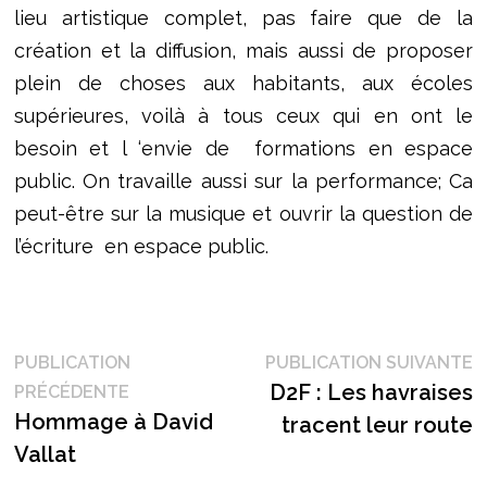
lieu artistique complet, pas faire que de la
création et la diffusion, mais aussi de proposer
plein de choses aux habitants, aux écoles
supérieures, voilà à tous ceux qui en ont le
besoin et l ‘envie de formations en espace
public. On travaille aussi sur la performance; Ca
peut-être sur la musique et ouvrir la question de
l’écriture en espace public.
Navigation
P
PUBLICATION
PUBLICATION SUIVANTE
Publication
s
D2F : Les havraises
PRÉCÉDENTE
de
précédente :
Hommage à David
tracent leur route
l’article
Vallat