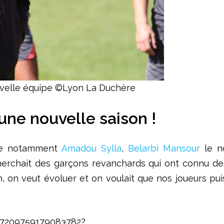
ouvelle équipe ©Lyon La Duchère
une nouvelle saison !
ille notamment
Amadou Sylla
,
Belarbi Mansour
le n
rchait des garçons revanchards qui ont connu des d
on, on veut évoluer et on voulait que nos joueurs p
17209759179083782?