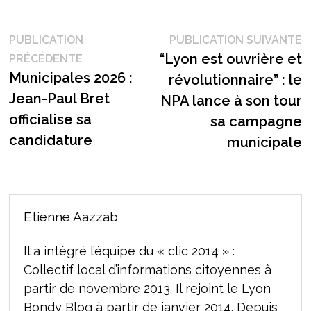
Navigation
P
PUBLICATION
PUBLICATION SUIVANTE
Publication
s
“Lyon est ouvrière et
PRÉCÉDENTE
de
précédente :
Municipales 2026 :
révolutionnaire” : le
l’article
Jean-Paul Bret
NPA lance à son tour
officialise sa
sa campagne
candidature
municipale
Etienne Aazzab
Il a intégré l’équipe du « clic 2014 » :
Collectif local d’informations citoyennes à
partir de novembre 2013. Il rejoint le Lyon
Bondy Blog à partir de janvier 2014. Depuis