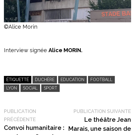
©Alice Morin
Interview signée
Alice MORIN.
ÉTIQUETTÉ
DUCHÈRE
EDUCATION
FOOTBALL
LYON
SOCIAL
SPORT
Navigation
P
PUBLICATION
PUBLICATION SUIVANTE
Publication
s
Le théâtre Jean
PRÉCÉDENTE
de
précédente :
Convoi humanitaire :
Marais, une saison de