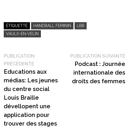
ÉTIQUETTÉ
HANDBALL FEMININ
LBB
VAULX-EN-VELIN
Navigation
P
PUBLICATION
PUBLICATION SUIVANTE
Publication
s
Podcast : Journée
PRÉCÉDENTE
de
précédente :
Educations aux
internationale des
l’article
médias: Les jeunes
droits des femmes
du centre social
Louis Braille
dévellopent une
application pour
trouver des stages