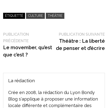
ÉTIQUETTÉ
CULTURE
THÉÂTRE
Navigation
P
PUBLICATION
PUBLICATION SUIVANTE
Publication
s
Théâtre : La liberté
PRÉCÉDENTE
de
précédente :
Le movember, qu’est
de penser et d’écrire
l’article
que c’est ?
La rédaction
Crée en 2008, la rédaction du Lyon Bondy
Blog s'applique à proposer une information
locale différente et complémentaire des