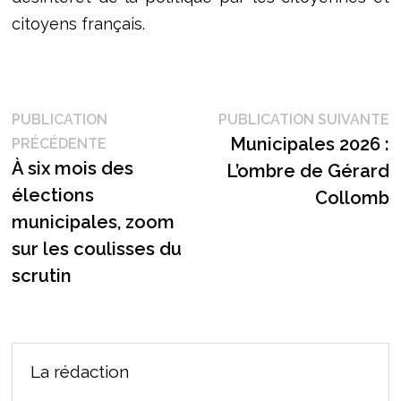
citoyens français.
Navigation
P
PUBLICATION
PUBLICATION SUIVANTE
Publication
s
Municipales 2026 :
PRÉCÉDENTE
de
précédente :
À six mois des
L’ombre de Gérard
l’article
élections
Collomb
municipales, zoom
sur les coulisses du
scrutin
La rédaction