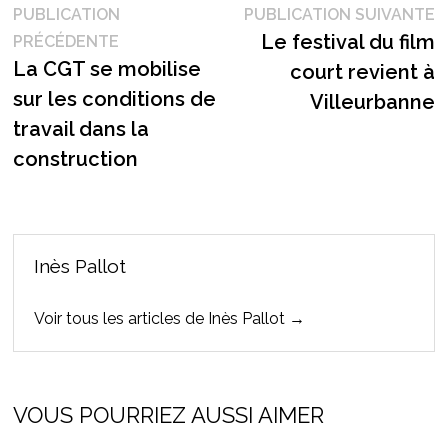
Navigation
P
PUBLICATION
PUBLICATION SUIVANTE
Publication
s
Le festival du film
PRÉCÉDENTE
de
précédente :
La CGT se mobilise
court revient à
l’article
sur les conditions de
Villeurbanne
travail dans la
construction
Inès Pallot
Voir tous les articles de Inès Pallot →
VOUS POURRIEZ AUSSI AIMER