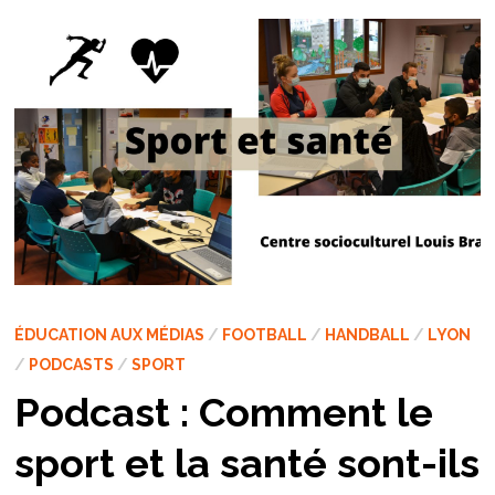
ÉDUCATION AUX MÉDIAS
/
FOOTBALL
/
HANDBALL
/
LYON
/
PODCASTS
/
SPORT
Podcast : Comment le
sport et la santé sont-ils