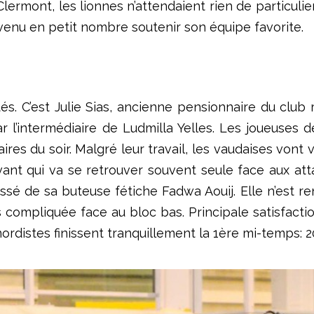
ermont, les lionnes n’attendaient rien de particulier
 venu en petit nombre soutenir son équipe favorite.
C’est Julie Sias, ancienne pensionnaire du club rh
r l’intermédiaire de Ludmilla Yelles. Les joueuses
res du soir. Malgré leur travail, les vaudaises vont
vant qui va se retrouver souvent seule face aux at
sé de sa buteuse fétiche Fadwa Aouij. Elle n’est rent
s compliquée face au bloc bas. Principale satisfacti
rdistes finissent tranquillement la 1ère mi-temps: 2