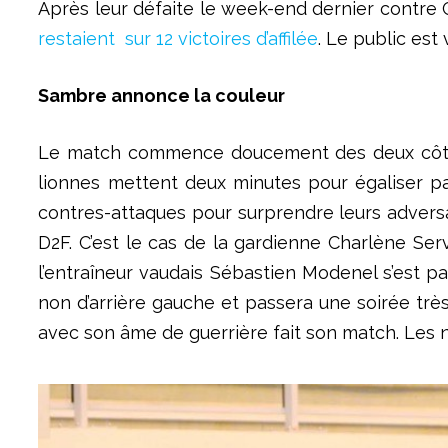
Après leur défaite le week-end dernier contre Cl
restaient sur 12 victoires d’affilée
. Le public est
Sambre annonce la couleur
Le match commence doucement des deux côtés. 
lionnes mettent deux minutes pour égaliser pa
contres-attaques pour surprendre leurs adversai
D2F. C’est le cas de la gardienne Charlène Ser
l’entraîneur vaudais Sébastien Modenel s’est pas
non d’arrière gauche et passera une soirée trè
avec son âme de guerrière fait son match. Les no