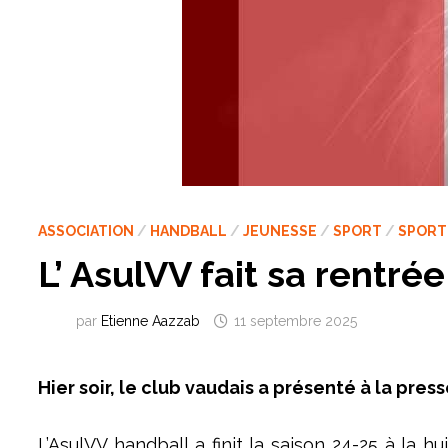
ASSOCIATION
/
HANDBALL
/
JEUNESSE
/
SPORT
/
SPORT
L’ AsulVV fait sa rentrée
par
Etienne Aazzab
11 septembre 2025
Hier soir, le club vaudais a présenté à la pre
L’AsulVV handball a finit la saison 24-25 à la