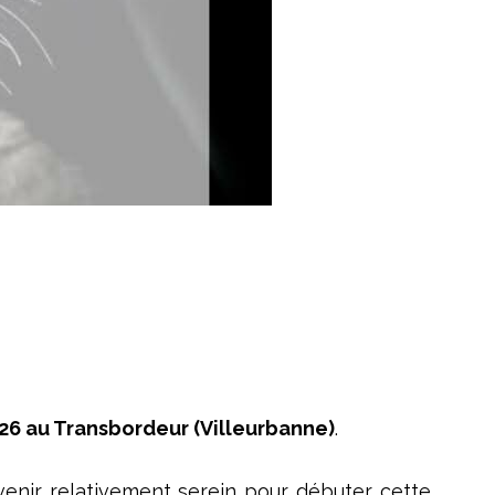
5-26 au Transbordeur (Villeurbanne)
.
avenir relativement serein pour débuter cette