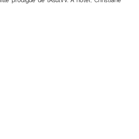
lle prodigue de l’AsulVV. A noter, Christiane