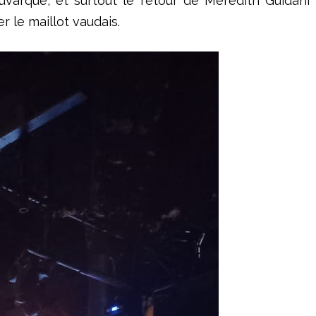
uvarque, et surtout le retour de Méredith Guidani fi
 le maillot vaudais.