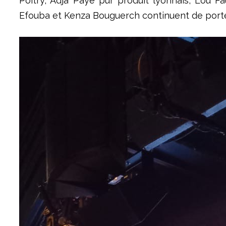
Poitry, Adja Paye pur produit lyonnais, Lou Fa
Efouba et Kenza Bouguerch continuent de porter