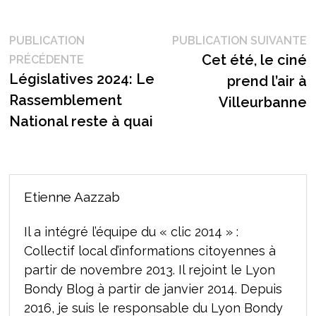
Navigation
P
PUBLICATION
PUBLICATION SUIVANTE
Publication
s
Cet été, le ciné
PRÉCÉDENTE
de
précédente :
Législatives 2024: Le
prend l’air à
l’article
Rassemblement
Villeurbanne
National reste à quai
Etienne Aazzab
Il a intégré l’équipe du « clic 2014 » :
Collectif local d’informations citoyennes à
partir de novembre 2013. Il rejoint le Lyon
Bondy Blog à partir de janvier 2014. Depuis
2016, je suis le responsable du Lyon Bondy