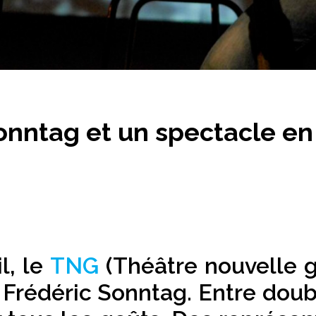
onntag et un spectacle en
G
l, le
TNG
(Théâtre nouvelle g
ur Frédéric Sonntag. Entre do