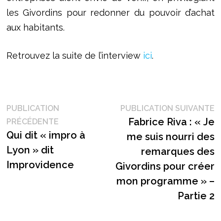
les Givordins pour redonner du pouvoir d’achat
aux habitants.
Retrouvez la suite de l’interview
ici
.
Navigation
P
PUBLICATION
PUBLICATION SUIVANTE
Publication
s
Fabrice Riva : « Je
PRÉCÉDENTE
de
précédente :
Qui dit « impro à
me suis nourri des
l’article
Lyon » dit
remarques des
Improvidence
Givordins pour créer
mon programme » –
Partie 2