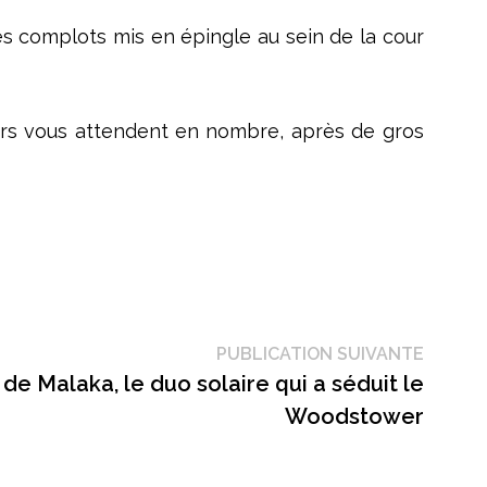
 les complots mis en épingle au sein de la cour
teurs vous attendent en nombre, après de gros
Public
PUBLICATION SUIVANTE
suivant
de Malaka, le duo solaire qui a séduit le
Woodstower