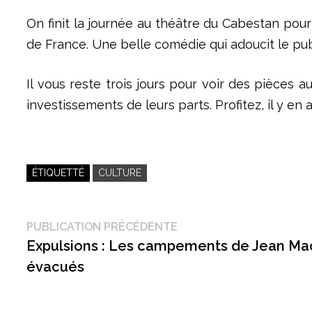
On finit la journée au théâtre du Cabestan pour 
de France. Une belle comédie qui adoucit le publi
Il vous reste trois jours pour voir des pièces 
investissements de leurs parts. Profitez, il y en 
ÉTIQUETTÉ
CULTURE
Navigation
Publication
PUBLICATION PRÉCÉDENTE
précédente :
Expulsions : Les campements de Jean Ma
de
évacués
l’article