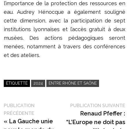
l’importance de la protection des ressources en
eau. Audrey Hénocque a également souligné
cette dimension, avec la participation de sept
institutions lyonnaises et l’accès gratuit à deux
musées. Des actions pédagogiques seront
menées, notamment à travers des conférences
et des ateliers.
ÉTIQUETTÉ
2024
ENTRE RHÔNE ET SAÔNE
Navigation
P
PUBLICATION
PUBLICATION SUIVANTE
Publication
s
Renaud Pfeffer :
PRÉCÉDENTE
de
précédente :
« La Gauche unie
“L’Europe ne doit pas
l’article