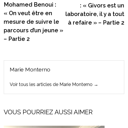
de
précédente :
Mohamed Benoui :
: « Givors est un
l’article
« On veut être en
laboratoire, il y a tout
mesure de suivre le
à refaire » – Partie 2
parcours d’un jeune »
– Partie 2
Marie Monterno
Voir tous les articles de Marie Monterno →
VOUS POURRIEZ AUSSI AIMER