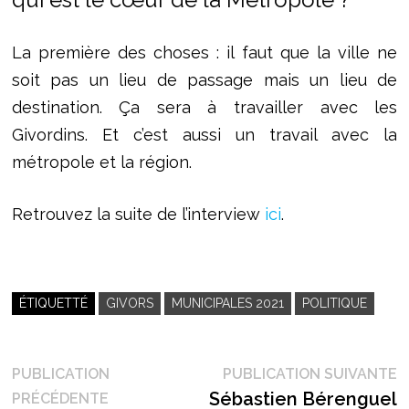
La première des choses : il faut que la ville ne
soit pas un lieu de passage mais un lieu de
destination. Ça sera à travailler avec les
Givordins. Et c’est aussi un travail avec la
métropole et la région.
Retrouvez la suite de l’interview
ici
.
ÉTIQUETTÉ
GIVORS
MUNICIPALES 2021
POLITIQUE
Navigation
P
PUBLICATION
PUBLICATION SUIVANTE
Publication
s
Sébastien Bérenguel
PRÉCÉDENTE