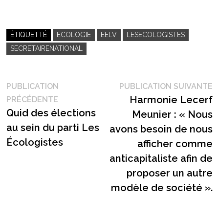
ÉTIQUETTÉ
ECOLOGIE
EELV
LESECOLOGISTES
SECRETAIRENATIONAL
Navigation
P
PUBLICATION
PUBLICATION SUIVANTE
Publication
s
Harmonie Lecerf
PRÉCÉDENTE
de
précédente :
Quid des élections
Meunier : « Nous
l’article
au sein du parti Les
avons besoin de nous
Écologistes
afficher comme
anticapitaliste afin de
proposer un autre
modèle de société ».