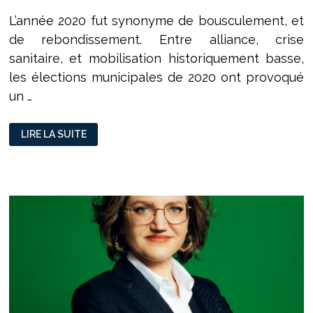
L’année 2020 fut synonyme de bousculement, et
de rebondissement. Entre alliance, crise
sanitaire, et mobilisation historiquement basse,
les élections municipales de 2020 ont provoqué
un …
LES
LIRE LA SUITE
ÉLECTIONS
MUNICIPALES
DE
2020
OU
LA
VICTOIRE
DE
LA
VAGUE
VERTE