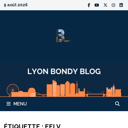
Passer
9 août 2026
au
contenu
MENU
ÉTIQUETTE :
EELV