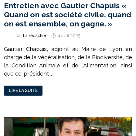
Entretien avec Gautier Chapuis «
Quand on est société civile, quand
on est ensemble, on gagne. »
par
La rédaction
4 avril 2025
Gautier Chapuis, adjoint au Maire de Lyon en
charge de la Végétalisation, de la Biodiversité, de
la Condition Animale et de l’Alimentation, ainsi
que co-président …
ENTRETIEN
LIRE LA SUITE
AVEC
GAUTIER
CHAPUIS
«
QUAND
ON
EST
SOCIÉTÉ
CIVILE,
QUAND
ON