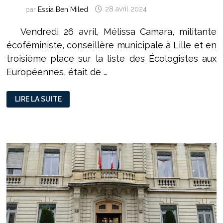
par
Essia Ben Miled
28 avril 2024
Vendredi 26 avril, Mélissa Camara, militante
écoféministe, conseillère municipale à Lille et en
troisième place sur la liste des Écologistes aux
Européennes, était de …
MÉLISSA
LIRE LA SUITE
CAMARA
ET
SOPHIA
POPOFF
:
UNE
VISION
ÉCOLOGISTE
POUR
RÉINVENTER
L’EUROPE