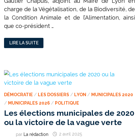
Gautier Chapuis, adjoint au Maire de Lyon en
charge de la Végétalisation, de la Biodiversité, de
la Condition Animale et de l’Alimentation, ainsi
que co-président …
ENTRETIEN
LIRE LA SUITE
AVEC
GAUTIER
CHAPUIS
«
LYON,
C’EST
MA
VILLE,
CELLE
QUI
ME
FAIT
DÉMOCRATIE
/
LES DOSSIERS
/
LYON
/
MUNICIPALES 2020
VIBRER
DEPUIS
/
MUNICIPALES 2026
/
POLITIQUE
TOUJOURS
»
Les élections municipales de 2020
ou la victoire de la vague verte
par
La rédaction
2 avril 2025