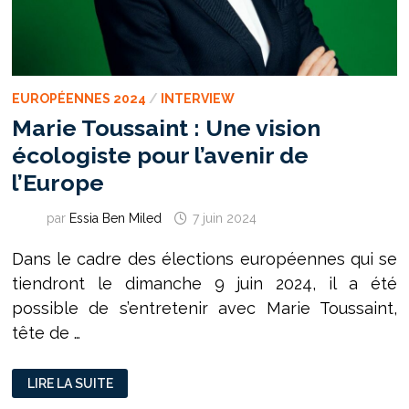
EUROPÉENNES 2024
/
INTERVIEW
Marie Toussaint : Une vision
écologiste pour l’avenir de
l’Europe
par
Essia Ben Miled
7 juin 2024
Dans le cadre des élections européennes qui se
tiendront le dimanche 9 juin 2024, il a été
possible de s’entretenir avec Marie Toussaint,
tête de …
MARIE
LIRE LA SUITE
TOUSSAINT
: