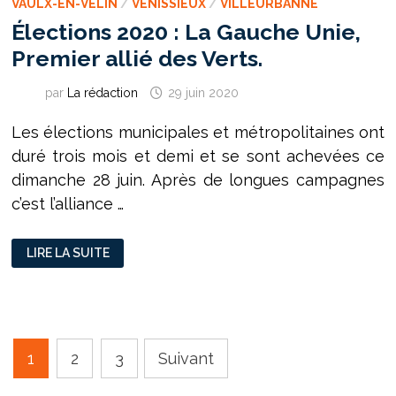
VAULX-EN-VELIN
/
VÉNISSIEUX
/
VILLEURBANNE
Élections 2020 : La Gauche Unie,
Premier allié des Verts.
par
La rédaction
29 juin 2020
Les élections municipales et métropolitaines ont
duré trois mois et demi et se sont achevées ce
dimanche 28 juin. Après de longues campagnes
c’est l’alliance …
ÉLECTIONS
LIRE LA SUITE
2020
:
LA
GAUCHE
UNIE,
PREMIER
ALLIÉ
DES
Pagination
VERTS.
1
2
3
Suivant
des