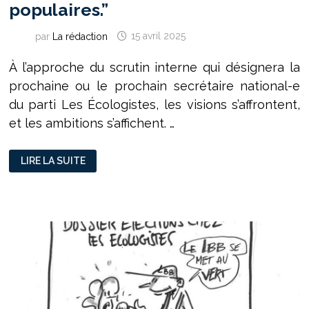
populaires.”
par
La rédaction
15 avril 2025
À l’approche du scrutin interne qui désignera la
prochaine ou le prochain secrétaire national-e
du parti Les Écologistes, les visions s’affrontent,
et les ambitions s’affichent. …
ENTRETIEN
LIRE LA SUITE
AVEC
KARIMA
DELLI
“L’ÉCOLOGIE
C’EST
POUR
TOUT
LE
MONDE
ET
D’ABORD
POUR
LES
CLASSES
POPULAIRES.”