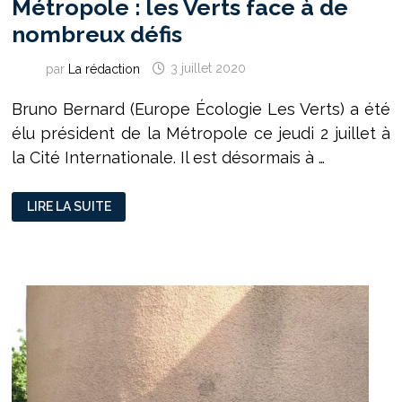
Métropole : les Verts face à de
nombreux défis
par
La rédaction
3 juillet 2020
Bruno Bernard (Europe Écologie Les Verts) a été
élu président de la Métropole ce jeudi 2 juillet à
la Cité Internationale. Il est désormais à …
MÉTROPOLE :
LIRE LA SUITE
LES
VERTS
FACE
À
DE
NOMBREUX
DÉFIS