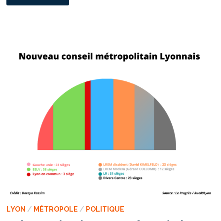
LA
PARTICIPATION
CITOYENNE
AVEC
LE
LBB
–
ÉPISODE
2 :
UN
LIEN
ENTRE
L’ÉLU
ET
LE
CITOYEN
À
RENOUER
LYON
/
MÉTROPOLE
/
POLITIQUE