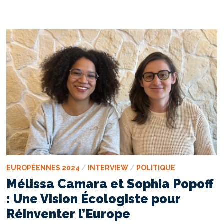
UNE
VISION
ÉCOLOGISTE
POUR
L’AVENIR
DE
L’EUROPE
EUROPÉENNES 2024
/
INTERVIEW
/
POLITIQUE
Mélissa Camara et Sophia Popoff
: Une Vision Écologiste pour
Réinventer l’Europe