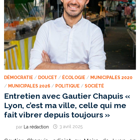
EST
ENSEMBLE,
ON
GAGNE.
»
DÉMOCRATIE
/
DOUCET
/
ÉCOLOGIE
/
MUNICIPALES 2020
/
MUNICIPALES 2026
/
POLITIQUE
/
SOCIÉTÉ
Entretien avec Gautier Chapuis «
Lyon, c’est ma ville, celle qui me
fait vibrer depuis toujours »
par
La rédaction
3 avril 2025