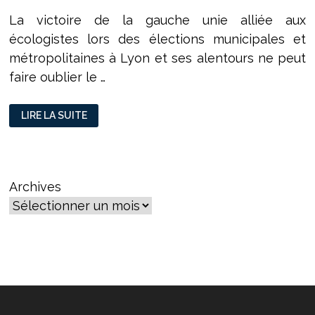
La victoire de la gauche unie alliée aux
écologistes lors des élections municipales et
métropolitaines à Lyon et ses alentours ne peut
faire oublier le …
DOSSIER
LIRE LA SUITE
SUR
LA
PARTICIPATION
CITOYENNE
AVEC
LE
LBB
Archives
–
ÉPISODE
1 :
POURQUOI
CE
THÈME ?