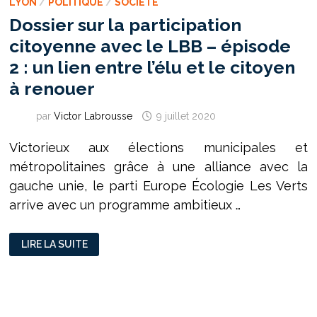
LYON
/
POLITIQUE
/
SOCIÉTÉ
Dossier sur la participation
citoyenne avec le LBB – épisode
2 : un lien entre l’élu et le citoyen
à renouer
par
Victor Labrousse
9 juillet 2020
Victorieux aux élections municipales et
métropolitaines grâce à une alliance avec la
gauche unie, le parti Europe Écologie Les Verts
arrive avec un programme ambitieux …
DOSSIER
LIRE LA SUITE
SUR
LA
PARTICIPATION
CITOYENNE
AVEC
LE
LBB