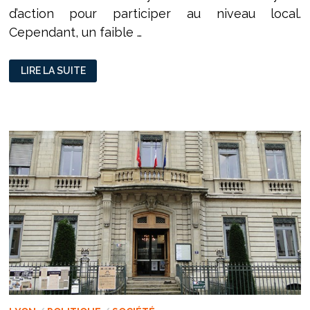
d’action pour participer au niveau local.
Cependant, un faible …
DOSSIER
LIRE LA SUITE
SUR
LA
PARTICIPATION
CITOYENNE
AVEC
LE
LBB
–
ÉPISODE
3
:
LES
CONSEILS
DE
QUARTIER
:
UNE
PARTICIPATION
CITOYENNE
À
AMÉLIORER