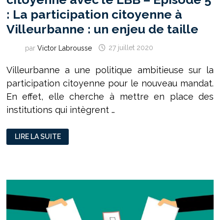
: La participation citoyenne à
Villeurbanne : un enjeu de taille
par
Victor Labrousse
27 juillet 2020
Villeurbanne a une politique ambitieuse sur la
participation citoyenne pour le nouveau mandat.
En effet, elle cherche à mettre en place des
institutions qui intègrent …
DOSSIER
LIRE LA SUITE
SUR
LA
PARTICIPATION
CITOYENNE
AVEC
LE
LBB
–
ÉPISODE
5
:
LA