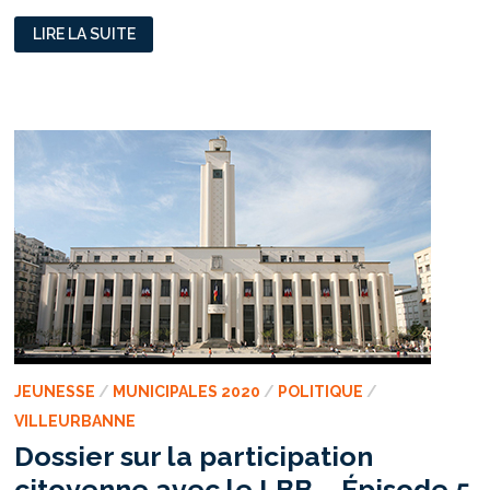
VAULX-
LIRE LA SUITE
EN-
VELIN
:
L’ASSOCIATION
10
POUR
10,
UN
TREMPLIN
POUR
L’EMPLOI
JEUNESSE
/
MUNICIPALES 2020
/
POLITIQUE
/
VILLEURBANNE
Dossier sur la participation
citoyenne avec le LBB – Épisode 5