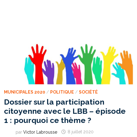
–
ÉPISODE
2 :
UN
LIEN
ENTRE
L’ÉLU
ET
LE
CITOYEN
À
RENOUER
MUNICIPALES 2020
/
POLITIQUE
/
SOCIÉTÉ
Dossier sur la participation
citoyenne avec le LBB – épisode
1 : pourquoi ce thème ?
par
Victor Labrousse
8 juillet 2020