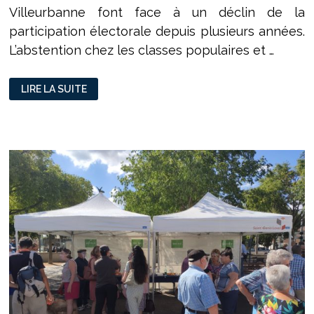
Villeurbanne font face à un déclin de la
participation électorale depuis plusieurs années.
L’abstention chez les classes populaires et …
DOSSIER
LIRE LA SUITE
SUR
L’ABSTENTION
CHEZ
LES
JEUNES
AVEC
LBB
–
EPISODE
2
:
L’ABSTENTION
DES
BANLIEUES
:
LE
NOUVEL
ENJEU
MUNICIPAL