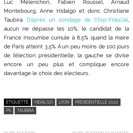
Luc Mélenchon, Fabien Roussel, Arnaud
Montebourg, Anne Hidalgo et donc Christiane
Taubira.
D’après un sondage de l’Ifop-Fiducial
,
aucun ne dépasse les 10%, le candidat de la
France Insoumise cumule à 8,5% quand la maire
de Paris atteint 3,5%. À un peu moins de 100 jours
de l’élection présidentielle, la gauche se divise
encore un peu plus et complique encore
davantage le choix des électeurs.
ÉTIQUETTÉ
HIDALGO
LYON
PRÉSIDENTIELLE 2022
PS
TAUBIRA
P