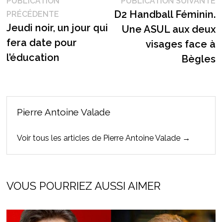
Navigation
PUBLICATION
PUBLICATION SUIVANTE
Publication
s
D2 Handball Féminin.
PRÉCÉDENTE
de
précédente :
Jeudi noir, un jour qui
Une ASUL aux deux
l’article
fera date pour
visages face à
l’éducation
Bègles
Pierre Antoine Valade
Voir tous les articles de Pierre Antoine Valade →
VOUS POURRIEZ AUSSI AIMER