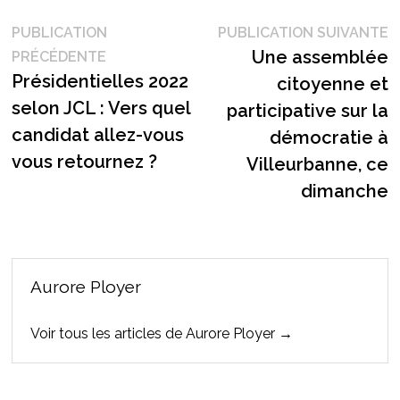
Navigation
P
PUBLICATION
PUBLICATION SUIVANTE
Publication
s
Une assemblée
PRÉCÉDENTE
de
précédente :
Présidentielles 2022
citoyenne et
l’article
selon JCL : Vers quel
participative sur la
candidat allez-vous
démocratie à
vous retournez ?
Villeurbanne, ce
dimanche
Aurore Ployer
Voir tous les articles de Aurore Ployer →