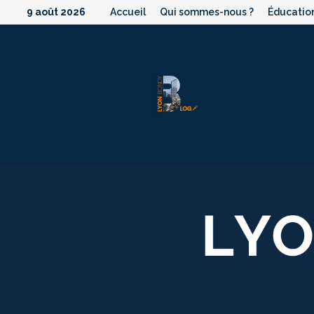
Passer
9 août 2026
Accueil
Qui sommes-nous ?
Éducatio
au
contenu