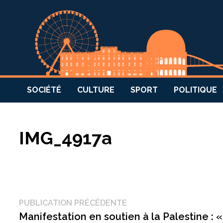
SOCIÉTÉ
CULTURE
SPORT
POLITIQUE
IMG_4917a
Navigation
Publication
PUBLICATION PRÉCÉDENTE
précédente :
Manifestation en soutien à la Palestine :