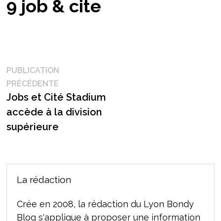
9 job & cite
Navigation
PUBLICATION
Publication
PRÉCÉDENTE
de
précédente :
Jobs et Cité Stadium
l’article
accède à la division
supérieure
La rédaction
Crée en 2008, la rédaction du Lyon Bondy
Blog s'applique à proposer une information