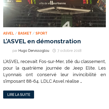
ASVEL
/
BASKET
/
SPORT
L’ASVEL en démonstration
par
Hugo Dervissoglou
7 octobre 2018
L’ASVEL recevait Fos-sur-Mer, 16è du classement,
pour la quatrième journée de Jeep Elite. Les
Lyonnais ont conservé leur invincibilité en
s’imposant 88-64. LDLC Asvel réalise …
L’ASVEL
LIRE LA SUITE
EN
DÉMONSTRATION