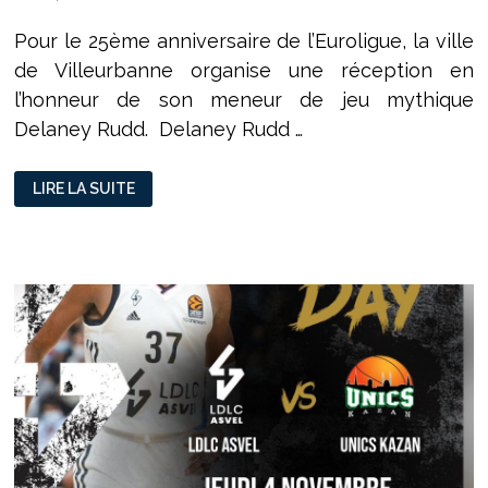
Pour le 25ème anniversaire de l’Euroligue, la ville
de Villeurbanne organise une réception en
l’honneur de son meneur de jeu mythique
Delaney Rudd. Delaney Rudd …
BASKET
LIRE LA SUITE
:
LE
RETOUR
DU
G.O.A.T
A
VILLEURBANNE