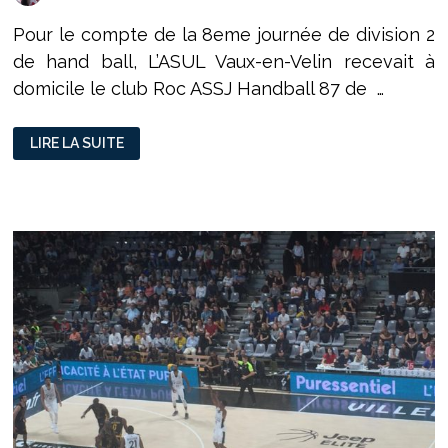
Pour le compte de la 8eme journée de division 2
de hand ball, L’ASUL Vaux-en-Velin recevait à
domicile le club Roc ASSJ Handball 87 de …
D2
LIRE LA SUITE
HANDBALL
FÉMININ
:
UNE
RÉACTION
PAYANTE
POUR
LES
LIONNES