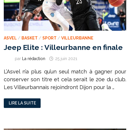
ASVEL
/
BASKET
/
SPORT
/
VILLEURBANNE
Jeep Elite : Villeurbanne en finale
par
La rédaction
25 juin 2021
L’Asvel n’a plus qu’un seul match à gagner pour
conserver son titre et cela serait le 20e du club.
Les Villeurbannais rejoindront Dijon pour la …
JEEP
LIRE LA SUITE
ELITE
:
VILLEURBANNE
EN
FINALE