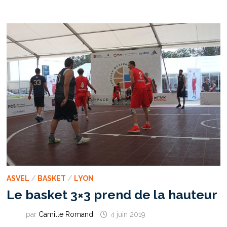
DE
VILLEURBANNE
À
LA
NBA
ASVEL
/
BASKET
/
LYON
Le basket 3×3 prend de la hauteur
par
Camille Romand
4 juin 2019