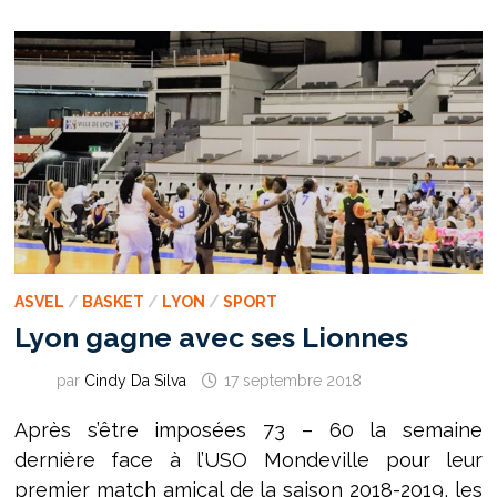
ASVEL
/
BASKET
/
LYON
/
SPORT
Lyon gagne avec ses Lionnes
par
Cindy Da Silva
17 septembre 2018
Après s’être imposées 73 – 60 la semaine
dernière face à l’USO Mondeville pour leur
premier match amical de la saison 2018-2019, les