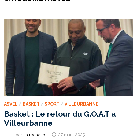
ASVEL
/
BASKET
/
SPORT
/
VILLEURBANNE
Basket : Le retour du G.O.A.T a
Villeurbanne
par
La rédaction
27 mars 2025