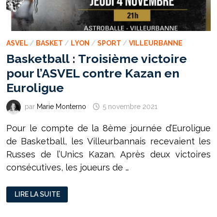
ASVEL
/
BASKET
/
LYON
/
SPORT
/
VILLEURBANNE
Basketball : Troisième victoire
pour l’ASVEL contre Kazan en
Euroligue
par
Marie Monterno
5 novembre 2021
Pour le compte de la 8ème journée d’Euroligue
de Basketball, les Villeurbannais recevaient les
Russes de l’Unics Kazan. Après deux victoires
consécutives, les joueurs de …
BASKETBALL
LIRE LA SUITE
:
TROISIÈME
VICTOIRE