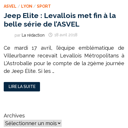
ASVEL
/
LYON
/
SPORT
Jeep Elite : Levallois met fin à la
belle série de l’ASVEL
par
La rédaction
18 avril 2018
Ce mardi 17 avril, l’équipe emblématique de
Villeurbanne recevait Levallois Métropolitans à
L’Astroballe pour le compte de la 29ème journée
de Jeep Élite. Si les …
JEEP
LIRE LA SUITE
ELITE
:
LEVALLOIS
MET
FIN
À
LA
Archives
BELLE
SÉRIE
DE