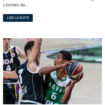
Lionnes du …
LYON
LIRE LA SUITE
GAGNE
AVEC
SES
LIONNES