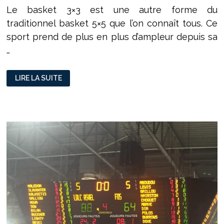
Le basket 3×3 est une autre forme du
traditionnel basket 5×5 que l’on connaît tous. Ce
sport prend de plus en plus d’ampleur depuis sa
…
LE
LIRE LA SUITE
BASKET
3×3
PREND
DE
LA
HAUTEUR