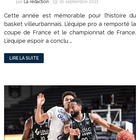
par
La rédaction
16 septembre 2021
Cette année est mémorable pour l’histoire du
basket villeurbannais. L’équipe pro a remporté la
coupe de France et le championnat de France.
L’équipe espoir a conclu …
VILLEURBANNE,
LIRE LA SUITE
TERRE
DE
BASKET