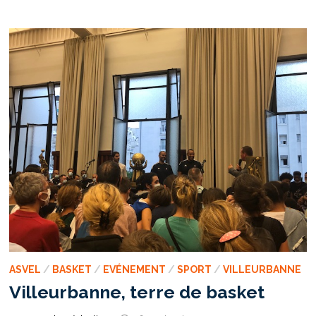
POUR
L’ASVEL
CONTRE
KAZAN
EN
EUROLIGUE
ASVEL
/
BASKET
/
EVÉNEMENT
/
SPORT
/
VILLEURBANNE
Villeurbanne, terre de basket