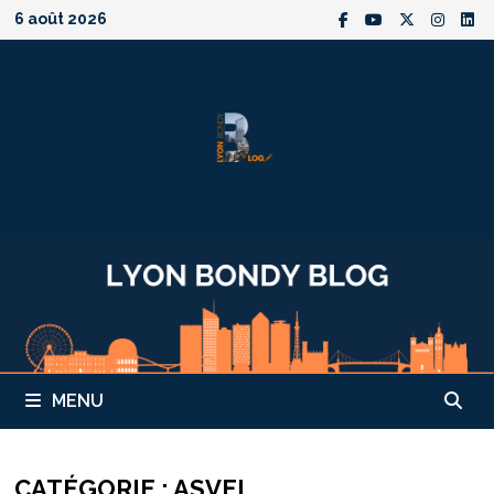
Passer
6 août 2026
au
contenu
MENU
CATÉGORIE :
ASVEL