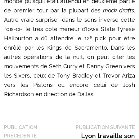
monde puisqu’il était attendu en deuxième partie
de premier tour par la plupart des
mock drafts
.
Autre vraie surprise -dans le sens inverse cette
fois-ci-, le très coté meneur d’Iowa State Tyrese
e
Haliburton a dû attendre le 12
pick pour être
enrôlé par les Kings de Sacramento. Dans les
autres opérations de la nuit, on peut citer les
mouvements de Seth Curry et Danny Green vers
les Sixers, ceux de Tony Bradley et Trevor Ariza
vers les Pistons ou encore celui de Josh
Richardson en direction de Dallas.
Navigation
P
PUBLICATION
PUBLICATION SUIVANTE
Publication
s
Lyon travaille son
PRÉCÉDENTE