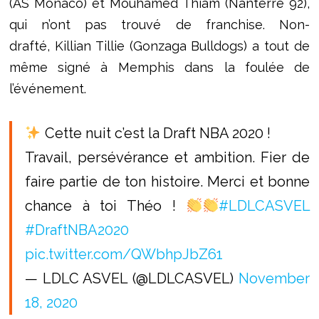
(AS Monaco) et Mouhamed Thiam (Nanterre 92),
qui n’ont pas trouvé de franchise. Non-
drafté, Killian Tillie (Gonzaga Bulldogs) a tout de
même signé à Memphis dans la foulée de
l’événement.
Cette nuit c’est la Draft NBA 2020 !
Travail, persévérance et ambition. Fier de
faire partie de ton histoire. Merci et bonne
chance à toi Théo !
#LDLCASVEL
#DraftNBA2020
pic.twitter.com/QWbhpJbZ61
— LDLC ASVEL (@LDLCASVEL)
November
18, 2020