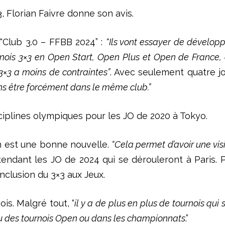
3, Florian Faivre donne son avis.
“Club 3.0 – FFBB 2024” :
“Ils vont essayer de développ
rnois 3×3 en Open Start, Open Plus et Open de France,
e 3×3 a moins de contraintes”
. Avec seulement quatre jou
ans être forcément dans le même club.”
disciplines olympiques pour les JO de 2020 à Tokyo.
n est une bonne nouvelle.
“Cela permet d’avoir une visi
ndant les JO de 2024 qui se dérouleront à Paris. Par
inclusion du 3×3 aux Jeux.
is. Malgré tout, “
il y a de plus en plus de tournois qui
eau des tournois Open ou dans les championnats
.”