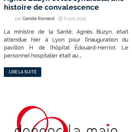
histoire de convalescence
par
Camille Romand
6 avril 2019
La ministre de la Santé, Agnès Buzyn, était
attendue hier à Lyon pour l’inauguration du
pavillon H de l’hôpital Édouard-Herriot. Le
personnel hospitalier était au …
AGNÈS
LIRE LA SUITE
BUZYN
ET
LES
SYNDICATS,
UNE
HISTOIRE
DE
CONVALESCENCE