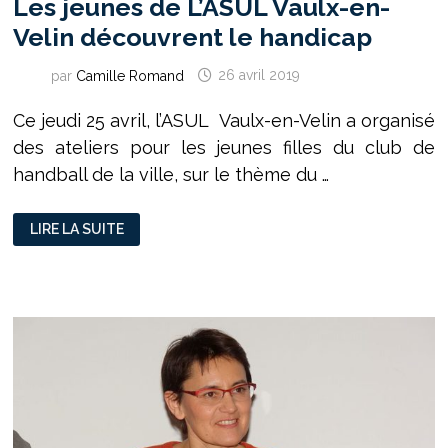
Les jeunes de L’ASUL Vaulx-en-
Velin découvrent le handicap
par
Camille Romand
26 avril 2019
Ce jeudi 25 avril, l’ASUL Vaulx-en-Velin a organisé
des ateliers pour les jeunes filles du club de
handball de la ville, sur le thème du …
LES
LIRE LA SUITE
JEUNES
DE
L’ASUL
VAULX-
EN-
VELIN
DÉCOUVRENT
LE
HANDICAP