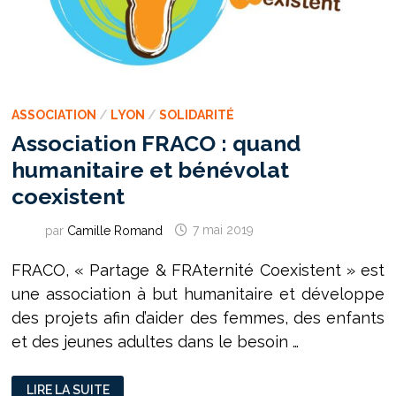
ASSOCIATION
/
LYON
/
SOLIDARITÉ
Association FRACO : quand
humanitaire et bénévolat
coexistent
par
Camille Romand
7 mai 2019
FRACO, « Partage & FRAternité Coexistent » est
une association à but humanitaire et développe
des projets afin d’aider des femmes, des enfants
et des jeunes adultes dans le besoin …
ASSOCIATION
LIRE LA SUITE
FRACO