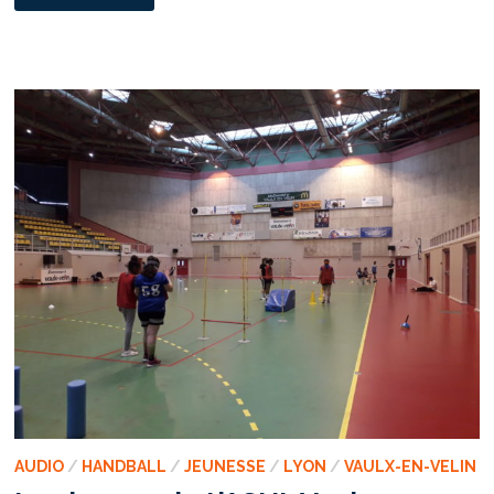
:
QUAND
HUMANITAIRE
ET
BÉNÉVOLAT
COEXISTENT
AUDIO
/
HANDBALL
/
JEUNESSE
/
LYON
/
VAULX-EN-VELIN