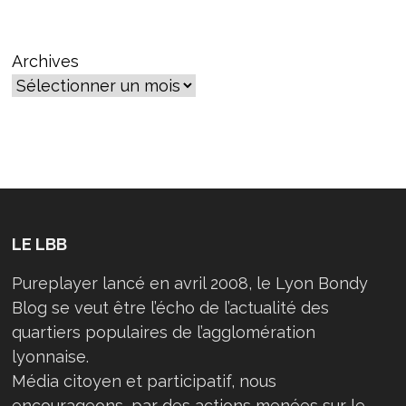
OUVRIR
UNE
STATION
DE
MÉTRO
Archives
L’HIVER
POUR
LES
SDF
LE LBB
Pureplayer lancé en avril 2008, le Lyon Bondy
Blog se veut être l’écho de l’actualité des
quartiers populaires de l’agglomération
lyonnaise.
Média citoyen et participatif, nous
encourageons, par des actions menées sur le