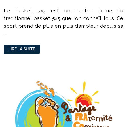
Le basket 3×3 est une autre forme du
traditionnel basket 5×5 que l’on connaît tous. Ce
sport prend de plus en plus d’ampleur depuis sa
…
LE
LIRE LA SUITE
BASKET
3×3
PREND
DE
LA
HAUTEUR