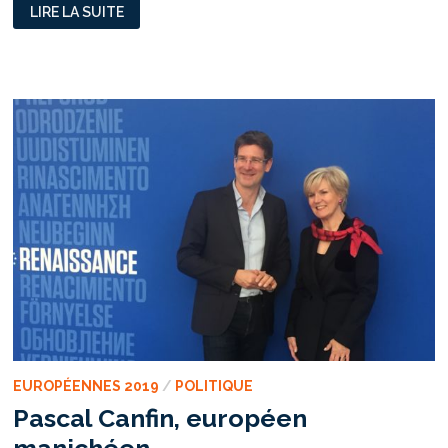
NATHALIE
LIRE LA SUITE
ARTHAUD
:
« C’EST
LE
GRAND
CAPITAL
QUI
PÈSE
SUR
LES
INSTITUTIONS
EUROPÉENNES. »
EUROPÉENNES 2019
/
POLITIQUE
Pascal Canfin, européen