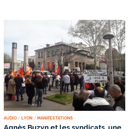
:
UNE
COMMANDE
QUI
TOURNE
MAL
AUDIO
/
LYON
/
MANIFESTATIONS
Agnès Buzyn et les syndicats, une