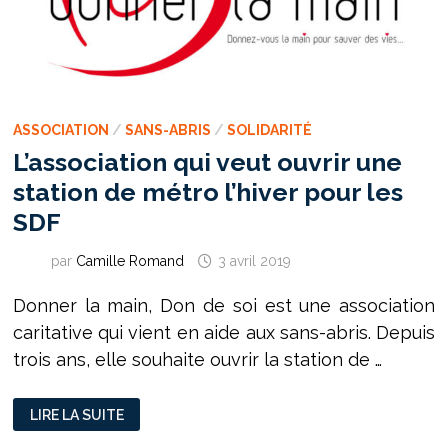
ASSOCIATION
/
SANS-ABRIS
/
SOLIDARITÉ
L’association qui veut ouvrir une
station de métro l’hiver pour les
SDF
par
Camille Romand
3 avril 2019
Donner la main, Don de soi est une association
caritative qui vient en aide aux sans-abris. Depuis
trois ans, elle souhaite ouvrir la station de …
L’ASSOCIATION
LIRE LA SUITE
QUI
VEUT