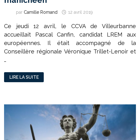
manichéen
par
Camille Romand
12 avril 2019
Ce jeudi 12 avril, le CCVA de Villeurbanne
accueillait Pascal Canfin, candidat LREM aux
européennes. Il était accompagné de la
Conseillère régionale Véronique Trillet-Lenoir et
…
PASCAL
LIRE LA SUITE
CANFIN,
EUROPÉEN
MANICHÉEN