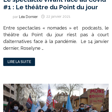
#1 : Le théâtre du Point du jour
par
Léa Dornier
22 janvier 2021
Entre spectacles « nomades » et podcasts, le
théâtre du Point du jour n’est pas à court
d’alternatives face à la pandémie. Le 14 janvier
dernier, Roselyne …
LE
LIRE LA SUITE
SPECTACLE
VIVANT
FACE
AU
COVID
#1
:
LE
THÉÂTRE
DU
POINT
DU
JOUR