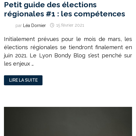
Petit guide des élections
régionales #1 : les compétences
par
Léa Dornier
15 février 2021
Initialement prévues pour le mois de mars, les
élections régionales se tiendront finalement en
juin 2021. Le Lyon Bondy Blog s’est penché sur
les enjeux …
PETIT
LIRE LA SUITE
GUIDE
DES
ÉLECTIONS
RÉGIONALES
#1
:
LES
COMPÉTENCES