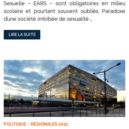
Sexuelle – EARS – sont obligatoires en milieu
scolaire et pourtant souvent oubliés. Paradoxe
d’une société imbibée de sexualité …
EDUCATION
LIRE LA SUITE
SEXUELLE
EN
MILIEU
SCOLAIRE
:
“IL
FAUT
QU’IL
Y
AIT
UNE
PRISE
DE
CONSCIENCE
COLLECTIVE.”
POLITIQUE
/
RÉGIONALES 2021