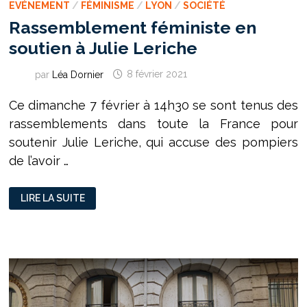
EVÉNEMENT
/
FÉMINISME
/
LYON
/
SOCIÉTÉ
Rassemblement féministe en
soutien à Julie Leriche
par
Léa Dornier
8 février 2021
Ce dimanche 7 février à 14h30 se sont tenus des
rassemblements dans toute la France pour
soutenir Julie Leriche, qui accuse des pompiers
de l’avoir …
RASSEMBLEMENT
LIRE LA SUITE
FÉMINISTE
EN
SOUTIEN
À
JULIE
LERICHE