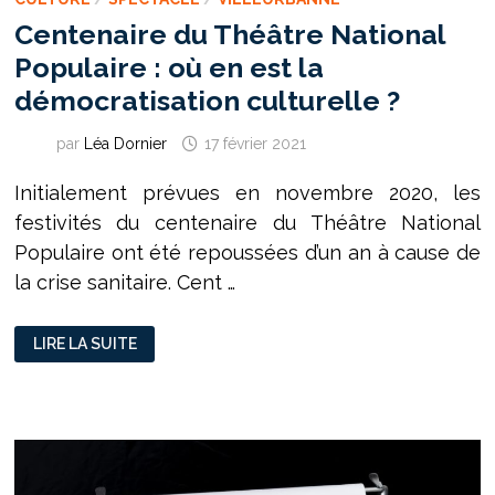
Centenaire du Théâtre National
Populaire : où en est la
démocratisation culturelle ?
par
Léa Dornier
17 février 2021
Initialement prévues en novembre 2020, les
festivités du centenaire du Théâtre National
Populaire ont été repoussées d’un an à cause de
la crise sanitaire. Cent …
CENTENAIRE
LIRE LA SUITE
DU
THÉÂTRE
NATIONAL
POPULAIRE
:
OÙ
EN
EST
LA
DÉMOCRATISATION