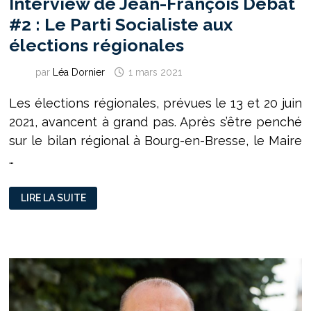
Interview de Jean-François Debat
#2 : Le Parti Socialiste aux
élections régionales
par
Léa Dornier
1 mars 2021
Les élections régionales, prévues le 13 et 20 juin
2021, avancent à grand pas. Après s’être penché
sur le bilan régional à Bourg-en-Bresse, le Maire
…
INTERVIEW
LIRE LA SUITE
DE
JEAN-
FRANÇOIS
DEBAT
#2
:
LE
PARTI
SOCIALISTE
AUX
ÉLECTIONS
RÉGIONALES