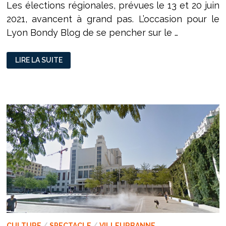
Les élections régionales, prévues le 13 et 20 juin
2021, avancent à grand pas. L’occasion pour le
Lyon Bondy Blog de se pencher sur le …
INTERVIEW
LIRE LA SUITE
DE
JEAN-
FRANÇOIS
DEBAT
#1:
LE
BILAN
RÉGIONAL
À
BOURG-
EN-
BRESSE
CULTURE
/
SPECTACLE
/
VILLEURBANNE