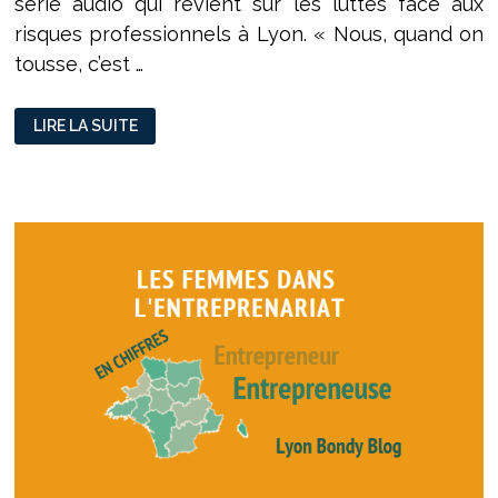
série audio qui revient sur les luttes face aux
risques professionnels à Lyon. « Nous, quand on
tousse, c’est …
« PRÉJUDICE »
LIRE LA SUITE
(1/3)
:
DE
L’AMIANTE
CHEZ
RENAULT
TRUCKS
À
VÉNISSIEUX