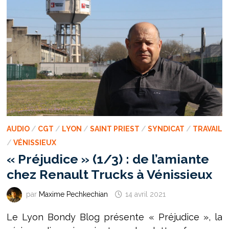
AUDIO
/
CGT
/
LYON
/
SAINT PRIEST
/
SYNDICAT
/
TRAVAIL
/
VÉNISSIEUX
« Préjudice » (1/3) : de l’amiante
chez Renault Trucks à Vénissieux
par
Maxime Pechkechian
14 avril 2021
Le Lyon Bondy Blog présente « Préjudice », la