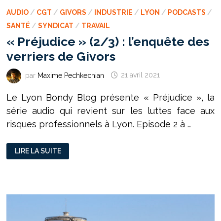
AUDIO
/
CGT
/
GIVORS
/
INDUSTRIE
/
LYON
/
PODCASTS
/
SANTÉ
/
SYNDICAT
/
TRAVAIL
« Préjudice » (2/3) : l’enquête des
verriers de Givors
par
Maxime Pechkechian
21 avril 2021
Le Lyon Bondy Blog présente « Préjudice », la
série audio qui revient sur les luttes face aux
risques professionnels à Lyon. Episode 2 à …
«
LIRE LA SUITE
PRÉJUDICE
»
(2/3)
:
L’ENQUÊTE
DES
VERRIERS
DE
GIVORS