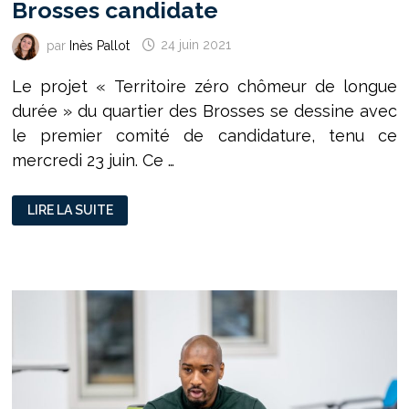
Brosses candidate
par
Inès Pallot
24 juin 2021
Le projet « Territoire zéro chômeur de longue
durée » du quartier des Brosses se dessine avec
le premier comité de candidature, tenu ce
mercredi 23 juin. Ce …
TERRITOIRE
LIRE LA SUITE
ZÉRO
CHÔMEUR
:
LES
BROSSES
CANDIDATE