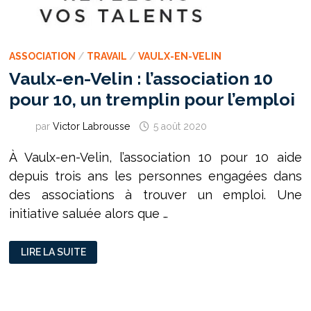
ASSOCIATION
/
TRAVAIL
/
VAULX-EN-VELIN
Vaulx-en-Velin : l’association 10
pour 10, un tremplin pour l’emploi
par
Victor Labrousse
5 août 2020
À Vaulx-en-Velin, l’association 10 pour 10 aide
depuis trois ans les personnes engagées dans
des a­ssociations à trouver un emploi. Une
initiative saluée alors que …
VAULX-
LIRE LA SUITE
EN-
VELIN
:
L’ASSOCIATION
10
POUR