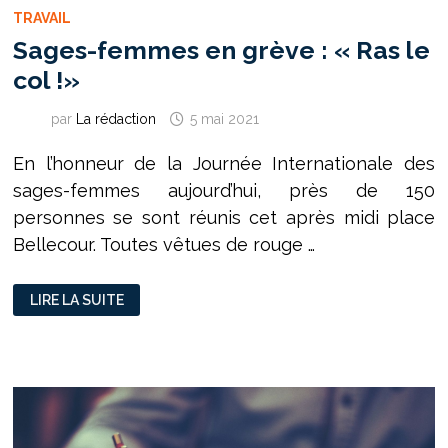
TRAVAIL
Sages-femmes en grève : « Ras le
col !»
par
La rédaction
5 mai 2021
En l’honneur de la Journée Internationale des
sages-femmes aujourd’hui, près de 150
personnes se sont réunis cet après midi place
Bellecour. Toutes vêtues de rouge …
SAGES-
LIRE LA SUITE
FEMMES
EN
GRÈVE
:
«
RAS
LE
COL
!»