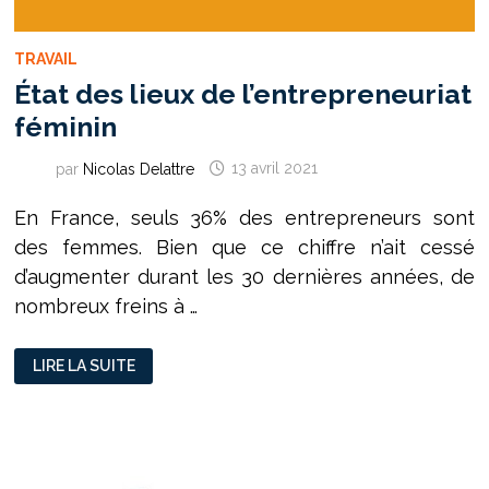
TRAVAIL
État des lieux de l’entrepreneuriat
féminin
par
Nicolas Delattre
13 avril 2021
En France, seuls 36% des entrepreneurs sont
des femmes. Bien que ce chiffre n’ait cessé
d’augmenter durant les 30 dernières années, de
nombreux freins à …
ÉTAT
LIRE LA SUITE
DES
LIEUX
DE
L’ENTREPRENEURIAT
FÉMININ