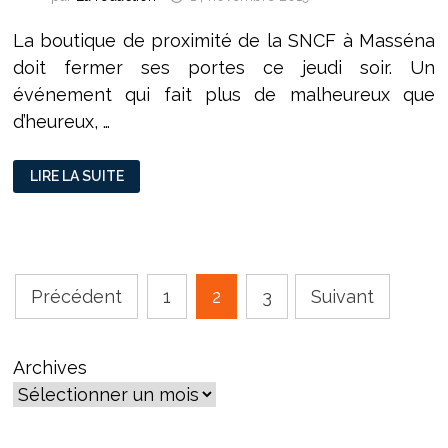
La boutique de proximité de la SNCF à Masséna
doit fermer ses portes ce jeudi soir. Un
événement qui fait plus de malheureux que
d’heureux, …
FERMETURE
LIRE LA SUITE
EXPRESS
À
MASSÉNA
POUR
LA
SNCF
Pagination
Précédent
1
2
3
Suivant
des
publications
Archives