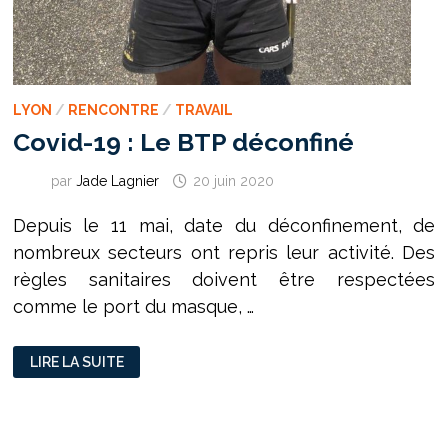
LYON
/
RENCONTRE
/
TRAVAIL
Covid-19 : Le BTP déconfiné
par
Jade Lagnier
20 juin 2020
Depuis le 11 mai, date du déconfinement, de
nombreux secteurs ont repris leur activité. Des
règles sanitaires doivent être respectées
comme le port du masque, …
COVID-
LIRE LA SUITE
19
:
LE
BTP
DÉCONFINÉ