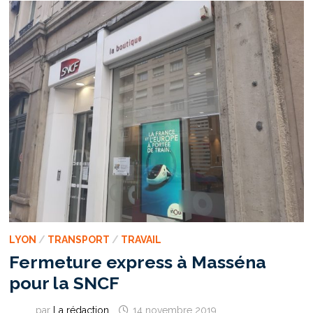
LYON
/
TRANSPORT
/
TRAVAIL
Fermeture express à Masséna
pour la SNCF
par
La rédaction
14 novembre 2019