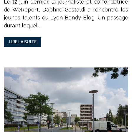
Le 12 juin dernier, la journaliste et co-fondatrice
de WeReport, Daphné Gastaldi a rencontré les
jeunes talents du Lyon Bondy Blog. Un passage
durant lequel …
LES
LIRE LA SUITE
JEUNES
TALENTS
DU
LYON
BONDY
BLOG
ONT
RENCONTRÉ
DAPHNÉ
GASTALDI