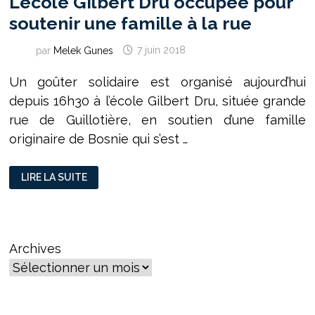
L’école Gilbert Dru occupée pour
soutenir une famille à la rue
par
Melek Gunes
7 juin 2018
Un goûter solidaire est organisé aujourd’hui
depuis 16h30 à l’école Gilbert Dru, située grande
rue de Guillotière, en soutien d’une famille
originaire de Bosnie qui s’est …
L’ÉCOLE
LIRE LA SUITE
GILBERT
DRU
OCCUPÉE
POUR
SOUTENIR
UNE
FAMILLE
Archives
À
LA
RUE