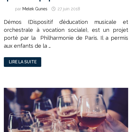
par
Melek Gunes
27 juin 2018
Démos (Dispositif d’éducation musicale et
orchestrale à vocation sociale), est un projet
porté par la Philharmonie de Paris. Il a permis
aux enfants de la …
PROJET
LIRE LA SUITE
DÉMOS :
QUAND
LA
MUSIQUE
CLASSIQUE
S’INSTALLE
DANS
LES
QUARTIERS
POPULAIRES