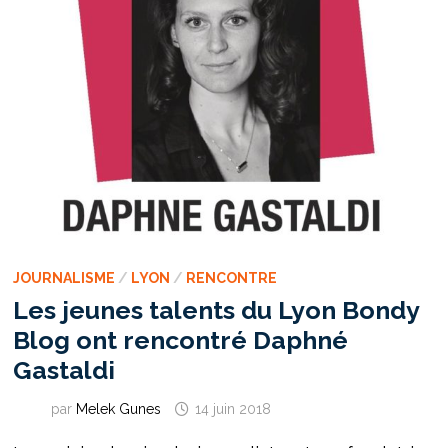
JOURNALISME
/
LYON
/
RENCONTRE
Les jeunes talents du Lyon Bondy
Blog ont rencontré Daphné
Gastaldi
par
Melek Gunes
14 juin 2018