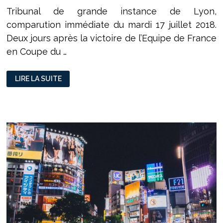
Tribunal de grande instance de Lyon,
comparution immédiate du mardi 17 juillet 2018.
Deux jours après la victoire de l’Equipe de France
en Coupe du …
CHRONIQUE
LIRE LA SUITE
JUDICIAIRE
:
LA
FÊTE
A
ÉTÉ
GÂCHÉE