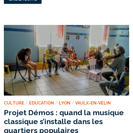
PIQUE-
NIQUE
SOLIDAIRE
POUR
DES
MINEURS
ÉTRANGERS,
ISOLÉS
ET
AFFAMÉS
CULTURE
/
EDUCATION
/
LYON
/
VAULX-EN-VELIN
Projet Démos : quand la musique
classique s’installe dans les
quartiers populaires