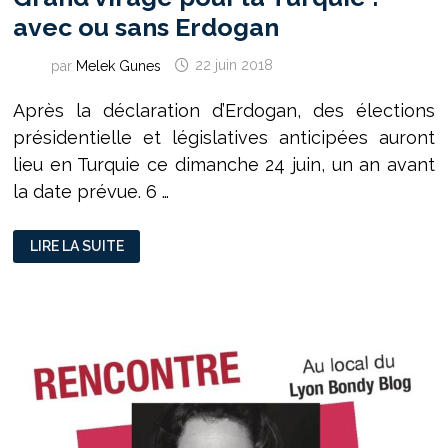
avec ou sans Erdogan
par
Melek Gunes
22 juin 2018
Après la déclaration d’Erdogan, des élections
présidentielle et législatives anticipées auront
lieu en Turquie ce dimanche 24 juin, un an avant
la date prévue. 6 …
GRAND
LIRE LA SUITE
VIRAGE
POUR
LA
TURQUIE
:
AVEC
OU
SANS
ERDOGAN