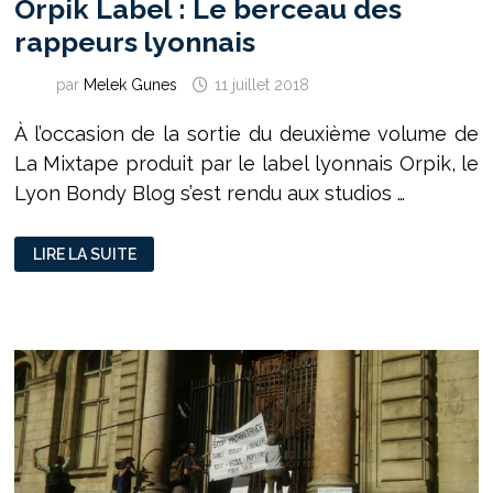
Orpik Label : Le berceau des
rappeurs lyonnais
par
Melek Gunes
11 juillet 2018
À l’occasion de la sortie du deuxième volume de
La Mixtape produit par le label lyonnais Orpik, le
Lyon Bondy Blog s’est rendu aux studios …
ORPIK
LIRE LA SUITE
LABEL
:
LE
BERCEAU
DES
RAPPEURS
LYONNAIS