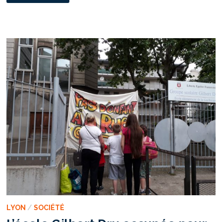
DES
AIDES
MUNICIPALES
AUX
FAMILLES
DE
DÉLINQUANTS
»,
À
RILLIEUX-
LA-
PAPE
LES
HABITANTS
RÉPONDENT
LYON
/
SOCIÉTÉ