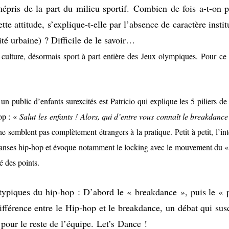
e mépris de la part du milieu sportif. Combien de fois a-t-o
tte attitude, s’explique-t-elle par l’absence de caractère inst
cité urbaine) ? Difficile de le savoir…
tte culture, désormais sport à part entière des Jeux olympiques. Pour c
n public d’enfants surexcités est Patricio qui explique les 5 piliers de l
hop : «
Salut
les enfants ! Alors, qui d’entre vous connaît le breakdance
ne semblent pas complètement étrangers à la pratique. Petit à petit, l’inte
 danses hip-hop et évoque notamment le locking avec le mouvement du «
é des points.
s typiques du hip-hop : D’abord le « breakdance », puis le «
 différence entre le Hip-hop et le breakdance, un débat qui susc
l pour le reste de l’équipe. Let’s Dance !