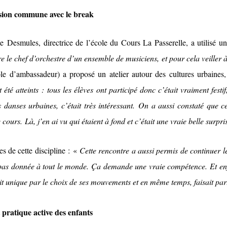
vision commune avec le break
lle Desmules, directrice de l’école du Cours La Passerelle, a utilisé
e le chef d’orchestre d’un ensemble de musiciens, et pour cela veille
ôle d’ambassadeur) a proposé un atelier autour des cultures urbain
été atteints : tous les élèves ont participé donc c’était vraiment festif
danses urbaines, c’était très intéressant. On a aussi constaté que cer
cours. Là, j’en ai vu qui étaient à fond et c’était une vraie belle surpri
s de cette discipline : «
Cette rencontre a aussi permis de continuer le
pas donnée à tout le monde. Ça demande une vraie compétence. Et enfin
ait unique par le choix de ses mouvements et en même temps, faisait part
pratique active des enfants