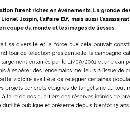
tion furent riches en événements. La gronde des 
ionel Jospin, l’affaire Elf, mais aussi l’assassin
en coupe du monde et les images de liesses.
it sa diversité et la force que cela pouvait const
ond tour de l’élection présidentielle, la campagne c
e largement entamés par le 11/09/2001 et une campag
is à espérer des lendemains meilleurs à l’issue de ces
 cette victoire avait été de reléguer certaines popula
 projets concrets éloignés de l’angélisme du tout mu
t à faire de nos quartiers des réserves infinies de br
e d’utilité publique et présente depuis bientôt 15 ans