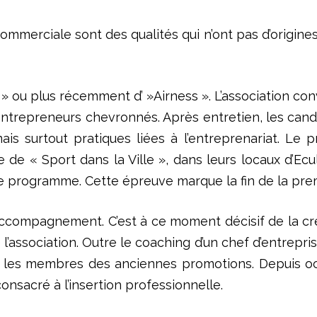
 commerciale sont des qualités qui n’ont pas d’origin
ou plus récemment d’ »Airness ». L’association conva
’entrepreneurs chevronnés. Après entretien, les ca
ais surtout pratiques liées à l’entreprenariat. Le
e « Sport dans la Ville », dans leurs locaux d’Ecul
le programme. Cette épreuve marque la fin de la prem
ccompagnement. C’est à ce moment décisif de la cré
de l’association. Outre le coaching d’un chef d’entrepr
ar les membres des anciennes promotions. Depuis o
sacré à l’insertion professionnelle.