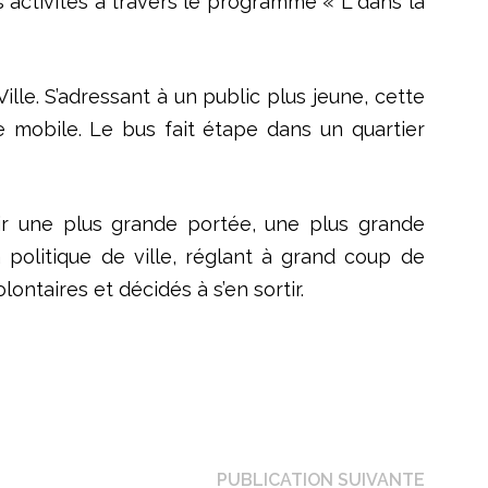
s activités à travers le programme « L dans la
lle. S’adressant à un public plus jeune, cette
e mobile. Le bus fait étape dans un quartier
ir une plus grande portée, une plus grande
a politique de ville, réglant à grand coup de
ontaires et décidés à s’en sortir.
Public
PUBLICATION SUIVANTE