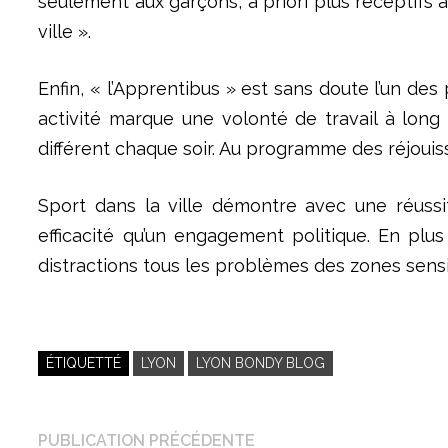
seulement aux garçons, à priori plus réceptifs a
ville ».
Enfin, « l’Apprentibus » est sans doute l’un des
activité marque une volonté de travail à long
différent chaque soir. Au programme des réjouissan
Sport dans la ville démontre avec une réussi
efficacité qu’un engagement politique. En plus
distractions tous les problèmes des zones sensib
ÉTIQUETTÉ
LYON
LYON BONDY BLOG
Navigation
Publication
PUBLICATION PRÉCÉDENTE