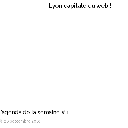
suivant
Lyon capitale du web !
L’agenda de la semaine # 1
20 septembre 2010