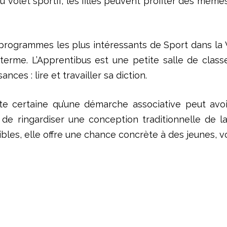
u volet sportif, les filles peuvent profiter des même
 programmes les plus intéressants de Sport dans la Vi
 terme. L’Apprentibus est une petite salle de class
ces : lire et travailler sa diction.
te certaine qu’une démarche associative peut avo
 de ringardiser une conception traditionnelle de l
les, elle offre une chance concrète à des jeunes, vol