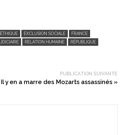
ÉTHIQUE
EXCLUSION SOCIALE
FRANCE
UDICIAIRE
RELATION HUMAINE
RÉPUBLIQUE
Public
PUBLICATION SUIVANTE
suivant
« Il y en a marre des Mozarts assassinés »