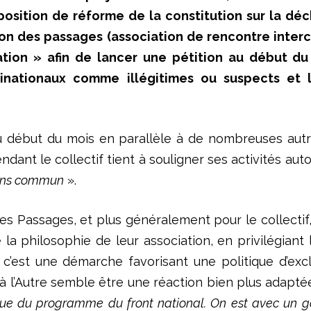
osition de réforme de la constitution sur la déc
ison des passages (association de rencontre interc
lation » afin de lancer une pétition au début d
 binationaux comme illégitimes ou suspects e
 début du mois en parallèle à de nombreuses autre
endant le collectif tient à souligner ses activités auto
 sens commun
».
s Passages, et plus généralement pour le collectif, 
 la philosophie de leur association, en privilégiant l
que c’est une démarche favorisant une politique d’e
re à l’Autre semble être une réaction bien plus adap
issue du programme du front national. On est avec un