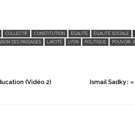
COLLECTIF
CONSTITUTION
ÉGALITÉ
ÉGALITÉ SOCIALE
AISON DES PASSAGES
LAÏCITÉ
LYON
POLITIQUE
POUVOIR J
éducation (Vidéo 2)
Ismail Sadky : 