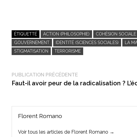
ÉTIQUETTÉ
ACTION (PHILOSOPHIE)
COHÉSION SOCIALE
GOUVERNEMENT
IDENTITÉ (SCIENCES SOCIALES)
LA M
STIGMATISATION
TERRORISME
Navigation
Publication
PUBLICATION PRÉCÉDENTE
précédente :
Faut-il avoir peur de la radicalisation ? L’
de
l’article
Florent Romano
Voir tous les articles de Florent Romano →