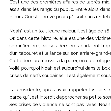
C’est une des premières affaires de l’après-mid
assis dans les rangs du public. Entre alors dans 
pleurs. Qu’est-il arrivé pour qu’il soit dans un tel 
Noah* est un tout jeune majeur, il est âgé de 18
Or, dans cette histoire, elle est une des victi
son infirmière, car ses dernières parlaient trop
d’un tabouret et le lance sur son arrière-grand-m
Cette dernière réussit à la parer, en ce protég
Voilà pourquoi Noah est aujourd’hui dans le box.
crises de nerfs soudaines. Il est également sous 
La présidente, après avoir rappeler les faits,
parce qu’il est interdit d’approcher sa petite sœu
Ses crises de violence ne sont pas rares, Noah 