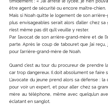
timidement : « J’ai arrêté le lycée, je n’en pou
être agent de sécurité ou encore maître-chien.
Mais si Noah quitte le logement de son arrière-g
plus envisageables serait alors d’aller chez sa
n’est même pas dit qu’il veuille y rester.
Par l’avocat de son arrière-grand-mère et de l’
parte. Après le coup de tabouret que j’ai reçu, 
pour l’arrière-grand-mère de Noah.
Quand c’est au tour du procureur de prendre l
car trop dangereux. Il doit absolument se faire s
L’avocate du jeune prend alors sa défense : la
pour voir un expert, et pour aller chez sa g
mère au téléphone, même avec quelqu’un avec mo
éclatant en sanglot.