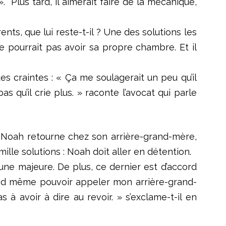
. Plus tard, il aimerait faire de la mécanique,
nts, que lui reste-t-il ? Une des solutions les
e pourrait pas avoir sa propre chambre. Et il
es craintes : « Ça me soulagerait un peu qu’il
s qu’il crie plus. » raconte l’avocat qui parle
e Noah retourne chez son arrière-grand-mère,
mille solutions : Noah doit aller en détention.
une majeure. De plus, ce dernier est d’accord
and même pouvoir appeler mon arrière-grand-
à avoir à dire au revoir. » s’exclame-t-il en