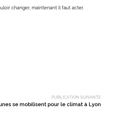
uloir changer, maintenant il faut acter.
Public
PUBLICATION SUIVANTE
suivant
unes se mobilisent pour le climat à Lyon