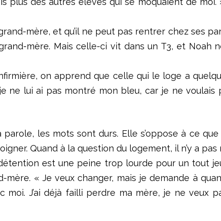
vais plus des autres élèves qui se moquaient de moi. »
rand-mère, et qu’il ne peut pas rentrer chez ses pare
 grand-mère. Mais celle-ci vit dans un T3, et Noah n
infirmière, on apprend que celle qui le loge a quelqu
je ne lui ai pas montré mon bleu, car je ne voulais pa
a parole, les mots sont durs. Elle s’oppose à ce qu
oigner. Quand à la question du logement, il n’y a pas 
 détention est une peine trop lourde pour un tout je
rand-mère. « Je veux changer, mais je demande à qu
i. J’ai déjà failli perdre ma mère, je ne veux pas 