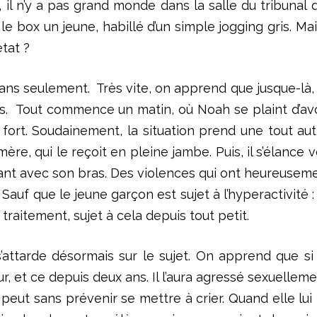
i, il n’y a pas grand monde dans la salle du tribunal
le box un jeune, habillé d’un simple jogging gris. Mai
état ?
 ans seulement. Très vite, on apprend que jusque-là, 
mes. Tout commence un matin, où Noah se plaint d’avo
 fort. Soudainement, la situation prend une tout autr
ère, qui le reçoit en pleine jambe. Puis, il s’élance v
eant avec son bras. Des violences qui ont heureuseme
 Sauf que le jeune garçon est sujet à l’hyperactivité 
traitement, sujet à cela depuis tout petit.
 s’attarde désormais sur le sujet. On apprend que si
r, et ce depuis deux ans. Il l’aura agressé sexuellemen
peut sans prévenir se mettre à crier. Quand elle lui 