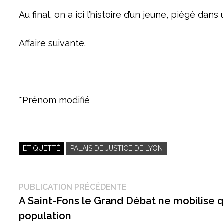
Au final, on a ici l’histoire d’un jeune, piégé da
Affaire suivante.
*Prénom modifié
ÉTIQUETTÉ
PALAIS DE JUSTICE DE LYON
Navigation
Publication
PUBLICATION PRÉCÉDENTE
précédente :
A Saint-Fons le Grand Débat ne mobilise q
de
population